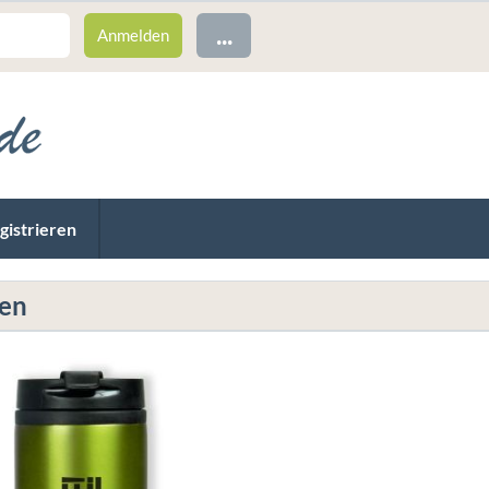
...
gistrieren
sen