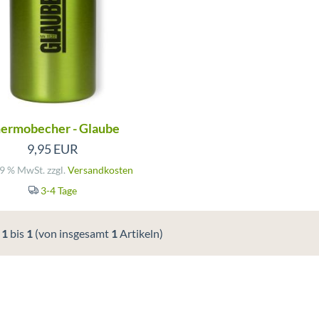
ermobecher - Glaube
9,95 EUR
19 % MwSt. zzgl.
Versandkosten
3-4 Tage
e
1
bis
1
(von insgesamt
1
Artikeln)