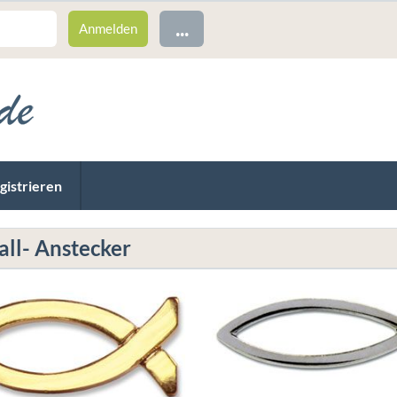
...
gistrieren
ll- Anstecker