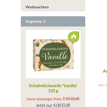
Weihnachten
Angebote
An
Schafmilcheseife 'Vanille'
inkl. 
125 g
7,95 EUR
Unser bisheriger Preis
Jetzt nur 4,00 EUR